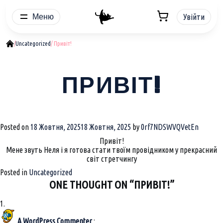
Меню
Увійти
/
Uncategorized
/ Привіт!
ПРИВІТ!
Posted on
18 Жовтня, 2025
18 Жовтня, 2025
by
0rf7NDSWVQVetEn
Привіт!
Мене звуть Неля і я готова стати твоїм провідником у прекрасний
світ стретчингу
Posted in
Uncategorized
ONE THOUGHT ON “
ПРИВІТ!
”
A WordPress Commenter
: