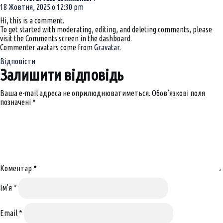
18 Жовтня, 2025 о 12:30 pm
Hi, this is a comment.
To get started with moderating, editing, and deleting comments, please
visit the Comments screen in the dashboard.
Commenter avatars come from
Gravatar
.
Відповісти
залишити відповідь
Ваша e-mail адреса не оприлюднюватиметься.
Обов’язкові поля
позначені
*
Коментар
*
Ім'я
*
Email
*